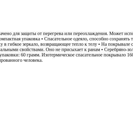
ачено для защиты от перегрева или переохлаждения. Может испо
мпактная упаковка • Спасательное одеяло, способно сохранять т
у в гибкое зеркало, возвращающее тепло к телу • На покрывале
иальными свойствами. Оно не присыхает к ранам • Серебряно-зол
с упаковки: 60 грамм. Изотермическое спасательное покрывало 1
ированного человека.