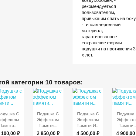
воздухообмен; -
рекомендуеться
пользователям,
привыкшим спать на боку
- гипоаллергенный
материал; -
гарантированное
сохранение формы
подушки на протяжении 3
х лет.
той категории 10 товаров:



Быстрый
Быстрый
Быстрый
Быст
одушка С
Подушка С
Подушка С
Подушка
просмотр
просмотр
просмотр
просмот
Эффектом
Эффектом
Эффектом
Эффекто
Памяти...
Памяти...
Памяти И...
Памяти..
 100,00 ₽
2 850,00 ₽
4 500,00 ₽
4 900,00