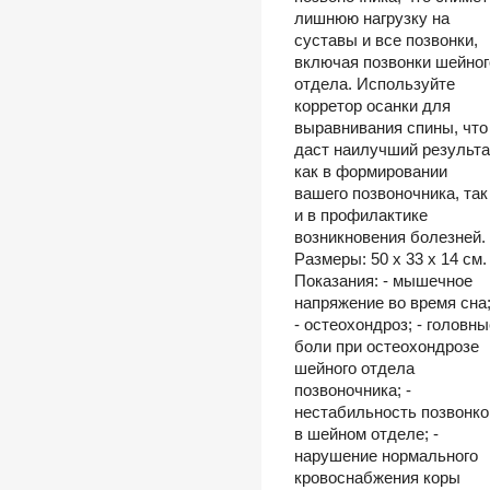
лишнюю нагрузку на
суставы и все позвонки,
включая позвонки шейног
отдела. Используйте
корретор осанки для
выравнивания спины, что
даст наилучший результа
как в формировании
вашего позвоночника, так
и в профилактике
возникновения болезней.
Размеры: 50 х 33 х 14 см.
Показания: - мышечное
напряжение во время сна
- остеохондроз; - головны
боли при остеохондрозе
шейного отдела
позвоночника; -
нестабильность позвонко
в шейном отделе; -
нарушение нормального
кровоснабжения коры