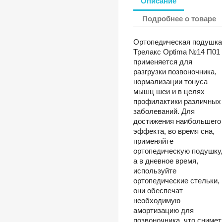
Описание
Подробнее о товаре
Ортопедическая подушка
Трелакс Optima №14 П01
применяется для
разгрузки позвоночника,
нормализации тонуса
мышц шеи и в целях
профилактики различных
заболеваний. Для
достижения наибольшего
эффекта, во время сна,
применяйте
ортопедическую подушку
а в дневное время,
используйте
ортопедические стельки,
они обеспечат
необходимую
амортизацию для
позвоночника, что снимет