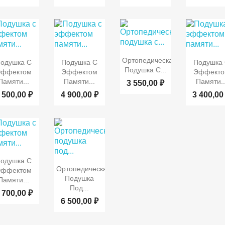



Быстрый
Быстрый
Быстрый
Быст
Ортопедическая
одушка С
Подушка С
Подушка
просмотр
Подушка С...
просмотр
просмотр
просмот
Эффектом
Эффектом
Эффекто
Памяти...
Памяти...
Памяти..
3 550,00 ₽
 500,00 ₽
4 900,00 ₽
3 400,00
Быстрый
одушка С

Быстрый
Ортопедическая
просмотр
Эффектом
просмотр
Подушка
Памяти...
Под...
 700,00 ₽
6 500,00 ₽