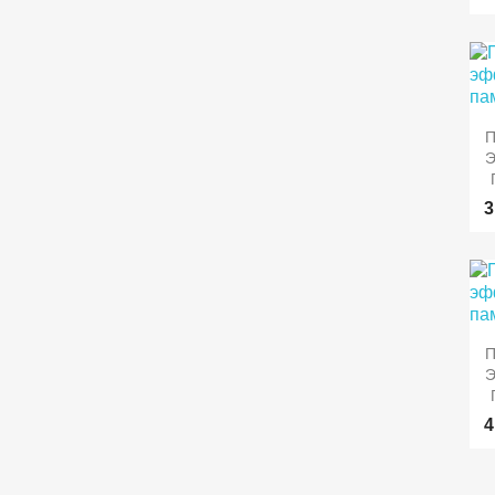

П
3

П
4