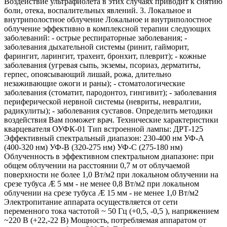
Воздействие ультрафиолета в этих случаях приводит к снятию
боли, отека, воспалительных явлений. 3. Локальное и
внутриполостное облучение Локальное и внутриполостное
облучение эффективно в комплексной терапии следующих
заболеваний: - острые респираторные заболевания; -
заболевания дыхательной системы (ринит, гайморит,
фарингит, ларингит, трахеит, бронхит, плеврит); - кожные
заболевания (угревая сыпь, экземы, псориаз, дерматиты,
герпес, опоясывающий лишай, рожа, длительно
незаживающие ожоги и раны); - стоматологические
заболевания (стоматит, пародонтоз, гингивит); - заболевания
периферической нервной системы (невриты, невралгии,
радикулиты); - заболевания суставов. Определить методики
воздействия Вам поможет врач. Технические характеристики
кварцевателя ОУФК-01 Тип встроенной лампы: ДРТ-125
Эффективный спектральный диапазон: 230-400 нм УФ-А
(400-320 нм) УФ-В (320-275 нм) УФ-С (275-180 нм)
Облученность в эффективном спектральном диапазоне: при
общем облучении на расстоянии 0,7 м от облучаемой
поверхности не более 1,0 Вт/м2 при локальном облучении на
срезе тубуса Æ 5 мм - не менее 0,8 Вт/м2 при локальном
облучении на срезе тубуса Æ 15 мм - не менее 1,0 Вт/м2
Электропитание аппарата осуществляется от сети
переменного тока частотой ~ 50 Гц (+0,5, -0,5 ), напряжением
~220 В (+22,-22 В) Мощность, потребляемая аппаратом от