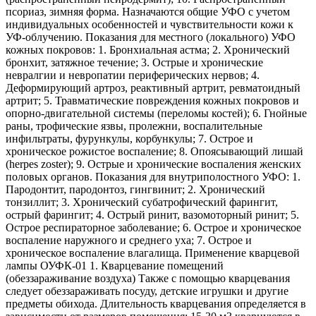
псориаз, зимняя форма. Назначаются общие УФО с учетом
индивидуальных особенностей и чувствительности кожи к
УФ-облучению. Показания для местного (локального) УФО
кожных покровов: 1. Бронхиальная астма; 2. Хронический
бронхит, затяжное течение; 3. Острые и хронические
невралгии и невропатии периферических нервов; 4.
Деформирующий артроз, реактивный артрит, ревматоидный
артрит; 5. Травматические повреждения кожных покровов и
опорно-двигательной системы (переломы костей); 6. Гнойные
раны, трофические язвы, пролежни, воспалительные
инфильтраты, фурункулы, корбункулы; 7. Острое и
хроническое рожистое воспаление; 8. Опоясывающий лишай
(herpes zoster); 9. Острые и хронические воспаления женских
половых органов. Показания для внутриполостного УФО: 1.
Пародонтит, пародонтоз, гингвинит; 2. Хронический
тонзиллит; 3. Хронический субатрофический фарингит,
острый фарингит; 4. Острый ринит, вазомоторный ринит; 5.
Острое респираторное заболевание; 6. Острое и хроническое
воспаление наружного и среднего уха; 7. Острое и
хроническое воспаление влагалища. Применение кварцевой
лампы ОУФК-01 1. Кварцевание помещений
(обеззараживание воздуха) Также с помощью кварцевания
следует обеззараживать посуду, детские игрушки и другие
предметы обихода. Длительность кварцевания определяется в