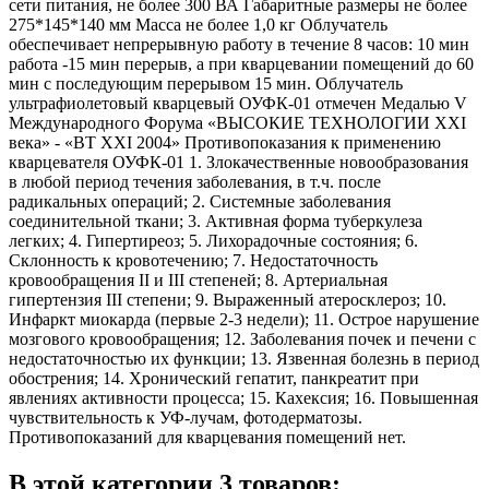
сети питания, не более 300 ВА Габаритные размеры не более
275*145*140 мм Масса не более 1,0 кг Облучатель
обеспечивает непрерывную работу в течение 8 часов: 10 мин
работа -15 мин перерыв, а при кварцевании помещений до 60
мин с последующим перерывом 15 мин. Облучатель
ультрафиолетовый кварцевый ОУФК-01 отмечен Медалью V
Международного Форума «ВЫСОКИЕ ТЕХНОЛОГИИ XXI
века» - «ВТ XXI 2004» Противопоказания к применению
кварцевателя ОУФК-01 1. Злокачественные новообразования
в любой период течения заболевания, в т.ч. после
радикальных операций; 2. Системные заболевания
соединительной ткани; 3. Активная форма туберкулеза
легких; 4. Гипертиреоз; 5. Лихорадочные состояния; 6.
Склонность к кровотечению; 7. Недостаточность
кровообращения II и III степеней; 8. Артериальная
гипертензия III степени; 9. Выраженный атеросклероз; 10.
Инфаркт миокарда (первые 2-3 недели); 11. Острое нарушение
мозгового кровообращения; 12. Заболевания почек и печени с
недостаточностью их функции; 13. Язвенная болезнь в период
обострения; 14. Хронический гепатит, панкреатит при
явлениях активности процесса; 15. Кахексия; 16. Повышенная
чувствительность к УФ-лучам, фотодерматозы.
Противопоказаний для кварцевания помещений нет.
В этой категории 3 товаров: