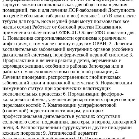
корпусе: можно использовать как для общего кварцевания
помещений, так и для лечения ЛОР-заболеваний Доступность
по цене Небольшие габариты и вес( меньше 1 кг) В комплекте
тубусы для горла, носа и ушей (ими могут пользоваться все
члены семьи) Работает от бытовой розетки Показания к
применению облучателя ОУФК-01: Общее УФО показано для:
1. Повышения сопротивляемости организма к различным
инфекциям, в том числе гриппу и другим ОРВИ; 2. Лечения
воспалительных заболеваний внутренних органов (особенно
дыхательной системы), периферической нервной системы; 3.
Профилактики и лечения рахита у детей, беременных и
кормящих женщин, особенно в районах Заполярья или в
районах с малым количеством солнечной радиации; 4.
Лечения пиодермии, распространенных гнойничковых
заболеваний кожи и подкожной клетчатки; 5. Нормализации
иммунного статуса при хронических вялотекущих
воспалительных процессах; 6. Нормализации фосфорно-
кальциевого обмена, улучшения репаративных процессов при
переломах костей; 7. Компенсации ультрафиолетовой
(солнечной) недостаточности лицам, у которых
профессиональная деятельность в условиях отсутствия
солнечного света: подводники, шахтеры, в период заполярной
ночи; 8. Распространенный фурункулез и другие пиодермии
кожных покровов; 9. Атопический дерматит
(распространенный нейродермит); 10. Распространенный