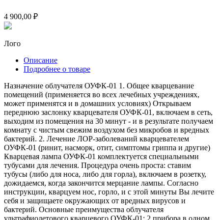
4 900,00 ₽
Лого
Описание
Подробнее о товаре
Назначение облучателя ОУФК-01 1. Общее кварцевание
помещений (применяется во всех лечебных учреждениях,
может применятся и в домашних условиях) Открываем
переднюю заслонку кварцевателя ОУФК-01, включаем в сеть,
выходим из помещения на 30 минут - и в результате получаем
комнату с чистым свежим воздухом без микробов и вредных
бактерий. 2. Лечение ЛОР-заболеваний кварцевателем
ОУФК-01 (ринит, насморк, отит, симптомы гриппа и другие)
Кварцевая лампа ОУФК-01 комплектуется специальными
тубусами для лечения. Процедура очень проста: ставим
тубусы (либо для носа, либо для горла), включаем в розетку,
дожидаемся, когда закончится мерцание лампы. Согласно
инструкции, кварцуем нос, горло, и с этой минуты Вы лечите
себя и защищаете окружающих от вредных вирусов и
бактерий. Основные преимущества облучателя
ультрафиолетового кварцевого ОУФК-01: 2 прибора в одном