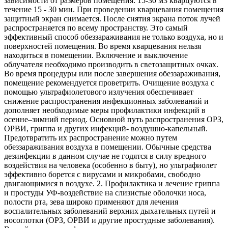
зависимости от размеров помещения: 15-30 м3 кварцуются в
течение 15 - 30 мин. При проведении кварцевания помещения
защитный экран снимается. После снятия экрана поток лучей
распространяется по всему пространству. Это самый
эффективный способ обеззараживания не только воздуха, но и
поверхностей помещения. Во время кварцевания нельзя
находиться в помещении. Включение и выключение
облучателя необходимо производить в светозащитных очках.
Во время процедуры или после завершения обеззараживания,
помещение рекомендуется проветрить. Очищение воздуха с
помощью ультрафиолетового излучения обеспечивает
снижение распространения инфекционных заболеваний и
дополняет необходимые меры профилактики инфекций в
осенне–зимний период. Основной путь распространения ОРЗ,
ОРВИ, гриппа и других инфекций- воздушно-капельный.
Предотвратить их распространение можно путем
обеззараживания воздуха в помещении. Обычные средства
дезинфекции в данном случае не годятся в силу вредного
воздействия на человека (особенно в быту), но ультрафиолет
эффективно борется с вирусами и микробами, свободно
двигающимися в воздухе. 2. Профилактика и лечение гриппа
и простуды УФ-воздействие на слизистые оболочки носа,
полости рта, зева широко применяют для лечения
воспалительных заболеваний верхних дыхательных путей и
носоглотки (ОРЗ, ОРВИ и другие простудные заболевания).