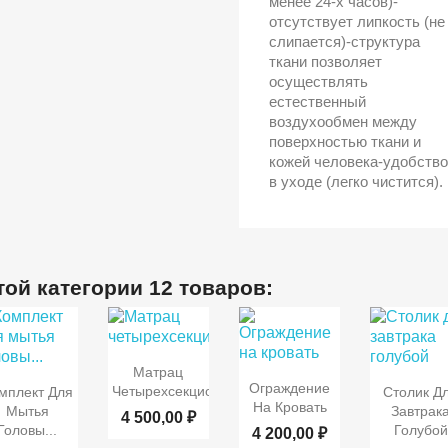
менее 24-х часов)-
отсутствует липкость (не
слипается)-структура
ткани позволяет
осуществлять
естественный
воздухообмен между
поверхностью ткани и
кожей человека-удобство
в уходе (легко чистится).
той категории 12 товаров:

Быстрый
Матрац


Быстрый
Быстрый
Быст
Ограждение
просмотр
Четырехсекционный...
мплект Для
Столик Д
просмотр
На Кровать
просмотр
просмот
Мытья
Завтрак
4 500,00 ₽
Головы...
Голубой
4 200,00 ₽