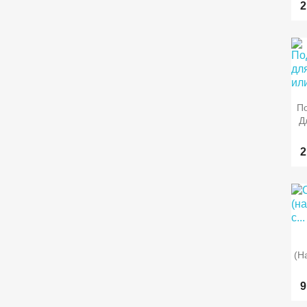
2

П
Д
2

(н
9