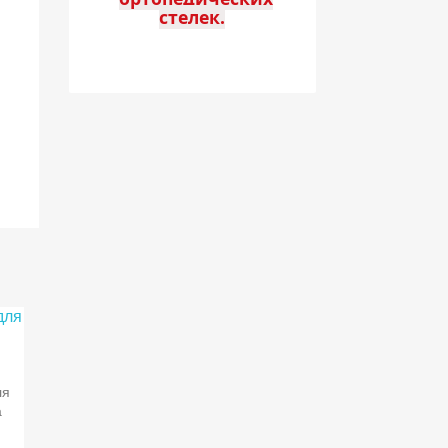
стелек.
рый
ля
р
а