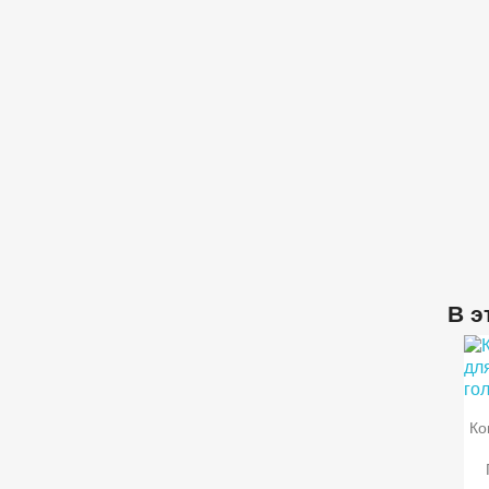
В э

Ко