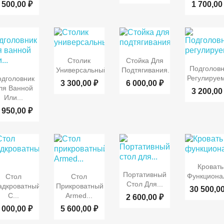
 500,00 ₽
1 700,00


Быстрый
Быстрый
Столик
Стойка Для

Быст
Подголовн
просмотр
просмотр
Универсальный...
Подтягивания...
Быстрый
просмот
Регулируе
одголовник
3 300,00 ₽
6 000,00 ₽
просмотр
ля Ванной
3 200,00
Или...
 950,00 ₽

Быст
Кровать


Быстрый
Быстрый
Быстрый
Портативный
просмот
Функционал
Стол
Стол
просмотр
Стол Для...
просмотр
просмотр
адкроватный)
Прикроватный
30 500,00
С...
Armed...
2 600,00 ₽
 000,00 ₽
5 600,00 ₽