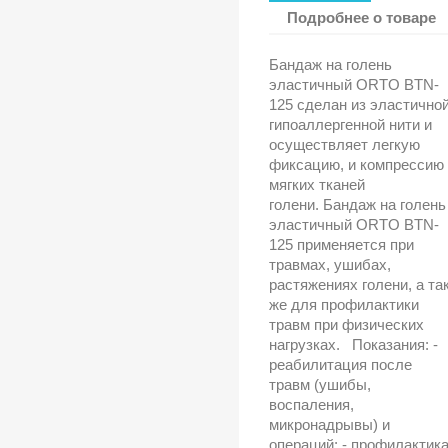
Подробнее о товаре
Бандаж на голень
эластичный ORTO BTN-
125 сделан из эластичной
гипоаллергенной нити и
осуществляет легкую
фиксацию, и компрессию
мягких тканей
голени. Бандаж на голень
эластичный ORTO BTN-
125 применяется при
травмах, ушибах,
растяжениях голени, а та
же для профилактики
травм при физических
нагрузках. Показания: -
реабилитация после
травм (ушибы,
воспаления,
микронадрывы) и
операций; - профилактик