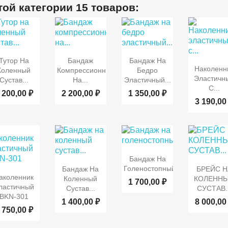
той категории 15 товаров:


Быстрый
Быстрый
Быстрый
Тутор На
Бандаж
Бандаж На

Быст
Наколенн
просмотр
просмотр
просмотр
Коленный
Компрессионный
Бедро
просмот
Эластичн
Сустав...
На...
Эластичный...
С...
 200,00 ₽
2 200,00 ₽
1 350,00 ₽
3 190,00

Быстрый
Бандаж На


Быстрый
Быст
просмотр
Голеностопный...
Бандаж На
БРЕЙС Н
Быстрый
аколенник
просмотр
просмот
Коленный
КОЛЕНН
1 700,00 ₽
просмотр
ластичный
Сустав...
СУСТАВ..
BKN-301
1 400,00 ₽
8 000,00
 750,00 ₽