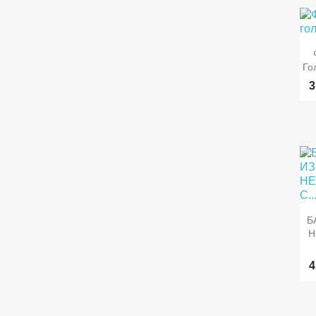

Го
3

Б
Н
4