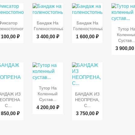


Быстрый
Быстрый
Быстрый
Фиксатор
Бандаж На
Бандаж На

Быст
просмотр
просмотр
просмотр
леностопного...
Голеностопный...
Голеностопный...
Тутор Н
просмот
Коленны
 100,00 ₽
3 400,00 ₽
1 600,00 ₽
Сустав..
3 900,00

Быстрый
Тутор На

Быстрый
Быстрый
просмотр
Коленный
АНДАЖ ИЗ
БАНДАЖ ИЗ
просмотр
просмотр
Сустав...
ЕОПРЕНА
НЕОПРЕНА,
С...
С...
4 200,00 ₽
 850,00 ₽
3 750,00 ₽