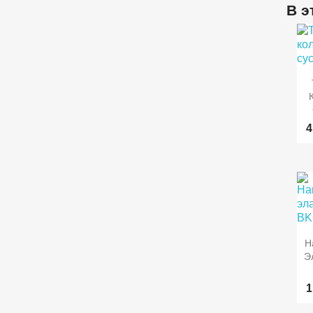
В э

4

Н
Э
1